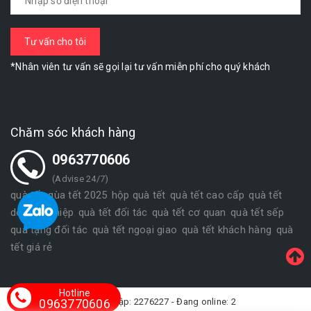
*Nhân viên tư vấn sẽ gọi lại tư vấn miễn phí cho quý khách
Chăm sóc khách hàng
0963770606
(Advise 24/7)
quà tết
qùa tết 2025
hộp quà tết
quà tết cao cấp
quà tết
,
,
,
,
doanh nghiệp
quà tết đối tác
quà tết cơ quan
quà tết sếp
,
,
,
,
quà tặng đối tác
quà tết ngoại giao
quà tết khách hàng
quà
,
,
,
tết giá rẻ
Hotline
0963770606
Lượt truy cập: 2276227 - Đang online: 2