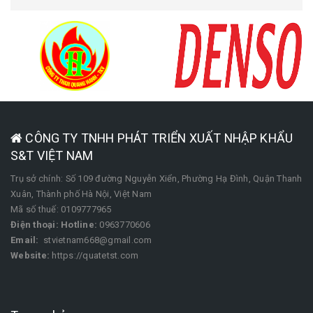
CÔNG TY TNHH PHÁT TRIỂN XUẤT NHẬP KHẨU
S&T VIỆT NAM
Trụ sở chính: Số 109 đường Nguyễn Xiển, Phường Hạ Đình, Quận Thanh
Xuân, Thành phố Hà Nội, Việt Nam
Mã số thuế: 0109777965
Điện thoại:
Hotline:
0963770606
Email:
stvietnam668@gmail.com
Website:
https://quatetst.com