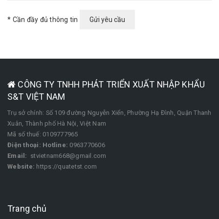
* Cần đầy đủ thông tin
CÔNG TY TNHH PHÁT TRIỂN XUẤT NHẬP KHẨU
S&T VIỆT NAM
Trụ sở chính: Số 109 đường Nguyễn Xiển, Phường Hạ Đình, Quận Thanh
Xuân, Thành phố Hà Nội, Việt Nam
Mã số thuế: 0109777965
Điện thoại:
Hotline:
0963770606
Email:
stvietnam668@gmail.com
Website:
https://quatetst.com
Trang chủ