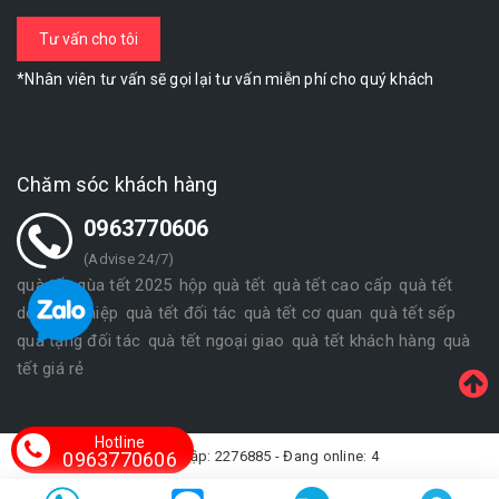
*Nhân viên tư vấn sẽ gọi lại tư vấn miễn phí cho quý khách
Chăm sóc khách hàng
0963770606
(Advise 24/7)
quà tết
qùa tết 2025
hộp quà tết
quà tết cao cấp
quà tết
,
,
,
,
doanh nghiệp
quà tết đối tác
quà tết cơ quan
quà tết sếp
,
,
,
,
quà tặng đối tác
quà tết ngoại giao
quà tết khách hàng
quà
,
,
,
tết giá rẻ
Hotline
0963770606
Lượt truy cập: 2276885 - Đang online: 4