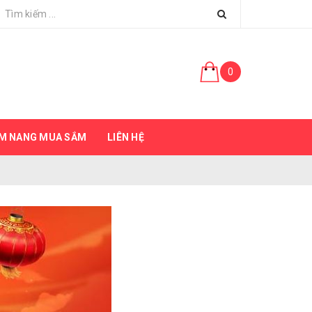
0
M NANG MUA SẮM
LIÊN HỆ