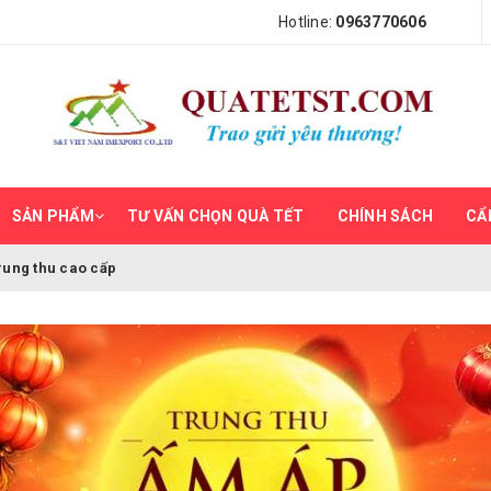
Hotline:
0963770606
SẢN PHẨM
TƯ VẤN CHỌN QUÀ TẾT
CHÍNH SÁCH
CẨ
rung thu cao cấp