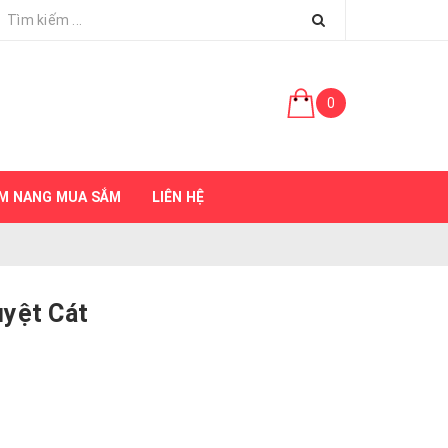
0
M NANG MUA SẮM
LIÊN HỆ
uyệt Cát