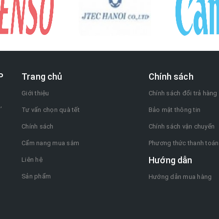
P
Trang chủ
Chính sách
Giới thiệu
Chính sách đổi trả hàng
,
Tư vấn chọn quà tết
Bảo mật thông tin
Chính sách
Chính sách vận chuyển
Cẩm nang mua sắm
Phương thức thanh toán
Hướng dẫn
Liên hệ
Sản phẩm
Hướng dẫn mua hàng