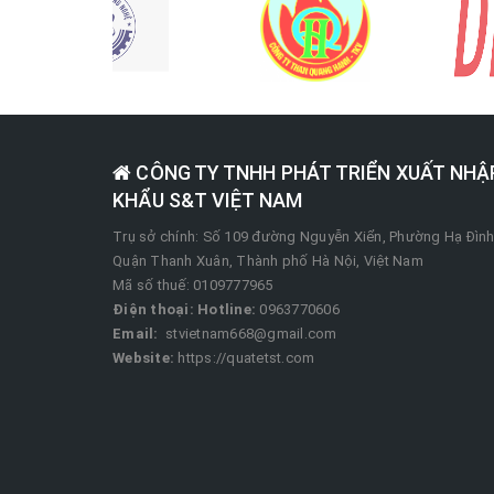
CÔNG TY TNHH PHÁT TRIỂN XUẤT NHẬ
KHẨU S&T VIỆT NAM
Trụ sở chính: Số 109 đường Nguyễn Xiển, Phường Hạ Đình
Quận Thanh Xuân, Thành phố Hà Nội, Việt Nam
Mã số thuế: 0109777965
Điện thoại:
Hotline:
0963770606
Email:
stvietnam668@gmail.com
Website:
https://quatetst.com