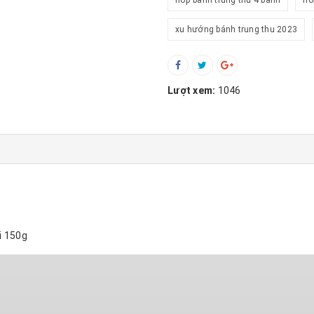
hop banh trung thu 4 banh
ho
xu hướng bánh trung thu 2023
Lượt xem:
1046
i 150g