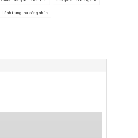
p banh trung thu nhan vien
báo giá bánh trung thu
bánh trung thu công nhân