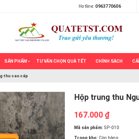
Hotline:
0963770606
SẢN PHẨM
TƯ VẤN CHỌN QUÀ TẾT
CHÍNH SÁCH
CẨ
g thu cao cấp
Hộp trung thu Ng
167.000 ₫
Mã sản phẩm:
SP-010
Trong kho:
Còn hàng