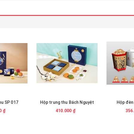
hu SP 017
Hộp trung thu Bách Nguyệt
Hộp đèn 
0 ₫
410.000 ₫
356