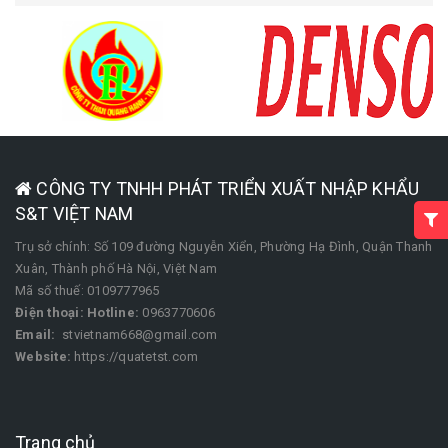
CÔNG TY TNHH PHÁT TRIỂN XUẤT NHẬP KHẨU
S&T VIỆT NAM
Trụ sở chính: Số 109 đường Nguyễn Xiển, Phường Hạ Đình, Quận Thanh
Xuân, Thành phố Hà Nội, Việt Nam
Mã số thuế: 0109777965
Điện thoại:
Hotline:
0963770606
Email:
stvietnam668@gmail.com
Website:
https://quatetst.com
Trang chủ