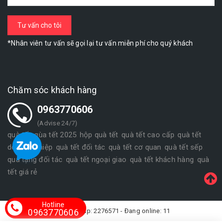
*Nhân viên tư vấn sẽ gọi lại tư vấn miễn phí cho quý khách
Chăm sóc khách hàng
0963770606
(Advise 24/7)
quà tết
qùa tết 2025
hộp quà tết
quà tết cao cấp
quà tết
,
,
,
,
doanh nghiệp
quà tết đối tác
quà tết cơ quan
quà tết sếp
,
,
,
,
quà tặng đối tác
quà tết ngoại giao
quà tết khách hàng
quà
,
,
,
tết giá rẻ
Hotline
0963770606
Lượt truy cập: 2276571 - Đang online: 11