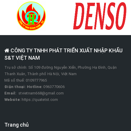
CÔNG TY TNHH PHÁT TRIỂN XUẤT NHẬP KHẨU
S&T VIỆT NAM
Trụ sở chính: Số 109 đường Nguyễn Xiển, Phường Hạ Đình, Quận
Thanh Xuân, Thành phố Hà Nội, Việt Nam
Mã số thuế: 0109777965
Điện thoại:
Hotline:
0963770606
Email:
stvietnam668@gmail.com
Website:
https://quatetst.com
Trang chủ