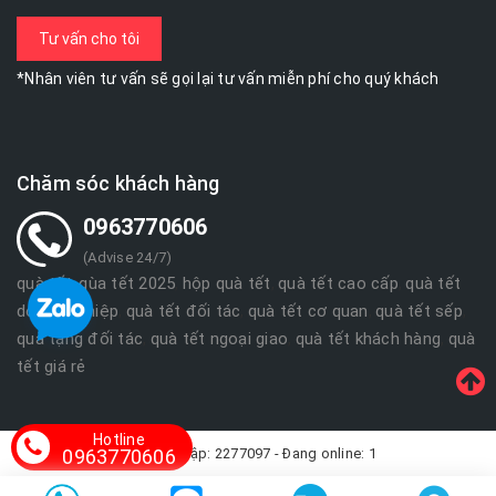
*Nhân viên tư vấn sẽ gọi lại tư vấn miễn phí cho quý khách
Chăm sóc khách hàng
0963770606
(Advise 24/7)
quà tết
qùa tết 2025
hộp quà tết
quà tết cao cấp
quà tết
,
,
,
,
doanh nghiệp
quà tết đối tác
quà tết cơ quan
quà tết sếp
,
,
,
,
quà tặng đối tác
quà tết ngoại giao
quà tết khách hàng
quà
,
,
,
tết giá rẻ
Hotline
Lượt truy cập: 2277097 - Đang online: 1
0963770606