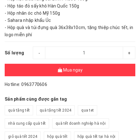
- Hộp táo đỏ sấy khô Hàn Quốc 150g
- Hộp nhân óc chó Mỹ 150g
- Sahara nhập khẩu Úc
- Hộp quà và túi đựng quà 36x38x10cm, tặng thiệp chúc tết, in
logo miễn phí
Số lượng
-
+
Mua ngay
Hotline: 0963770606
Sản phẩm cùng được gắn tag
quà tặng tết
quà tặng tết 2024
qua tet
nhà cung cấp quà tết
quà tết doanh nghiệp hà nội
giỏ quà tết 2024
hộp quà tết
hộp quà tết tại hà nội