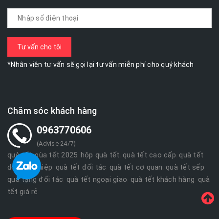
*Nhân viên tư vấn sẽ gọi lại tư vấn miễn phí cho quý khách
Chăm sóc khách hàng
0963770606
(Advise 24/7)
quà tết
qùa tết 2025
hộp quà tết
quà tết cao cấp
quà tết
,
,
,
,
doanh nghiệp
quà tết đối tác
quà tết cơ quan
quà tết sếp
,
,
,
,
quà tặng đối tác
quà tết ngoại giao
quà tết khách hàng
quà
,
,
,
tết giá rẻ