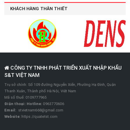
KHÁCH HÀNG THÂN THIẾT
CÔNG TY TNHH PHÁT TRIỂN XUẤT NHẬP KHẨU
S&T VIỆT NAM
Trụ sở chính: Số 109 đường Nguyễn Xiển, Phường Hạ Đình, Quận
Thanh Xuân, Thành phố Hà Nội, Việt Nam
Mã số thuế: 0109777965
Điện thoại:
Hotline:
0963770606
Email:
stvietnam668@gmail.com
Website:
https://quatetst.com