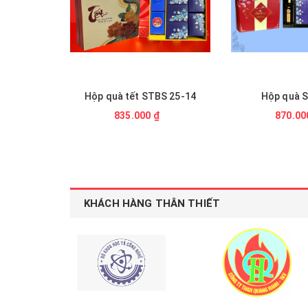
S 25-14
Hộp quà STBS 12
Hộp quà ST
870.000 ₫
850.00
KHÁCH HÀNG THÂN THIẾT