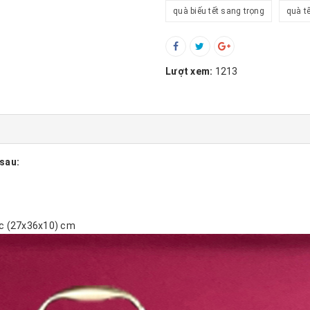
quà biếu tết sang trọng
quà t
Lượt xem:
1213
sau:
ớc (27x36x10) cm