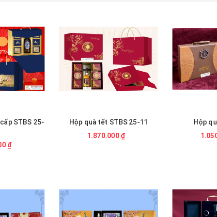
STBS 25-11
Hộp quà STBS 08
Hộp quà t
00 ₫
1.050.000 ₫
985