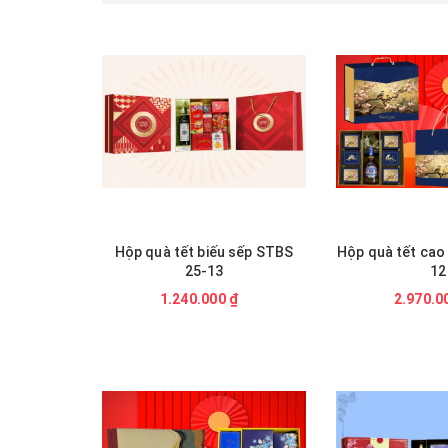
 sếp STBS
Hộp quà tết cao cấp STBS 25-
Hộp quà tết 
12
1.870.0
₫
2.970.000 ₫