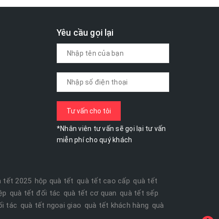
Yêu cầu gọi lại
*Nhân viên tư vấn sẽ gọi lại tư vấn
miễn phí cho quý khách
 tết 2025
hộp quà tết
quà tết cao cấp
quà tết
,
,
,
ệp
quà tết đối tác
quà tết cơ quan
quà tết sếp
,
,
,
,
i tác
quà tết ngoại giao
quà tết khách hàng
quà
,
,
,