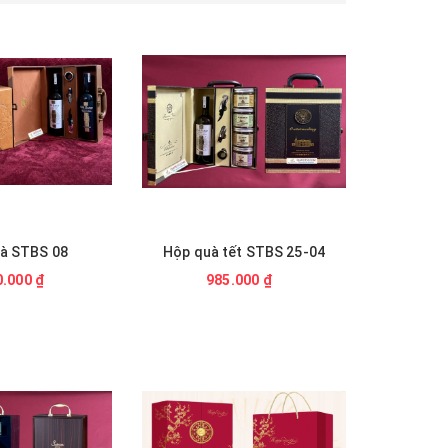
ết STBS 25-04
Hộp quà tết STBS 02
.000 ₫
955.000 ₫