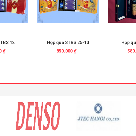
BS 25-10
Hộp quà STBS 07
Hộp quà 
0 ₫
580.000 ₫
1.65