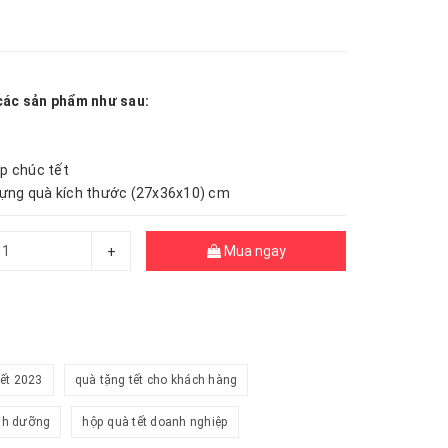
ác sản phẩm như sau:
ệp chúc tết
đựng quà kích thước (27x36x10) cm
Mua ngay
+
ết 2023
quà tặng tết cho khách hàng
inh dưỡng
hộp quà tết doanh nghiệp