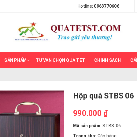
Hotline:
0963770606
SẢN PHẨM
TƯ VẤN CHỌN QUÀ TẾT
CHÍNH SÁCH
CẨ
Hộp quà STBS 06
990.000 ₫
Mã sản phẩm:
STBS-06
Trong kho:
Còn hàng