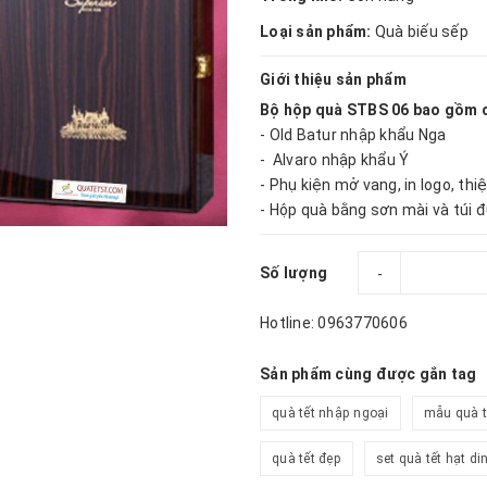
Loại sản phẩm:
Quà biếu sếp
Giới thiệu sản phẩm
Bộ hộp quà STBS 06 bao gồm c
- Old Batur nhập khẩu Nga
- Alvaro nhập khẩu Ý
- Phụ kiện mở vang, in logo, thi
- Hộp quà bằng sơn mài và túi 
Số lượng
-
Hotline: 0963770606
Sản phẩm cùng được gắn tag
quà tết nhập ngoại
mẫu quà t
quà tết đẹp
set quà tết hạt d