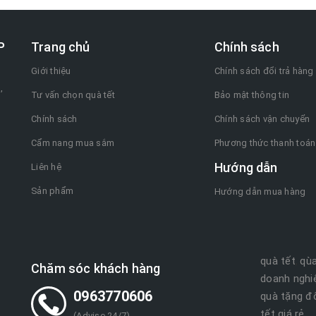
P
Trang chủ
Chính sách
Giới thiệu
Chính sách đổi trả hàng
,
Tư vấn chọn quà tết
Bảo mật thông tin
Chính sách
Chính sách vận chuyển
Cẩm nang mua sắm
Phương thức thanh toán
Hướng dẫn
Liên hệ
Sản phẩm
Hướng dẫn mua hàng
quà tết
qùa
,
Chăm sóc khách hàng
doanh nghi
0963770606
quà tặng đố
tết giá rẻ
(Advise 24/7)