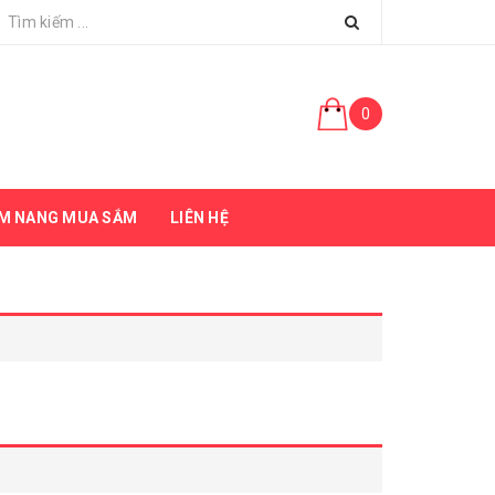
0
M NANG MUA SẮM
LIÊN HỆ