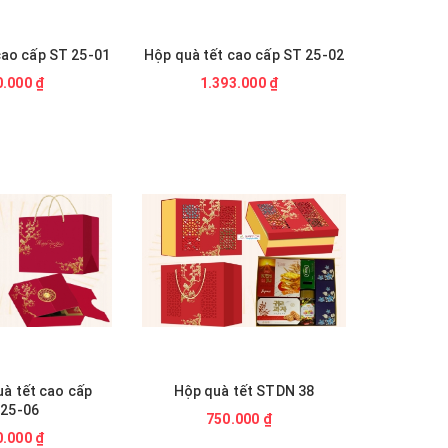
cao cấp ST 25-01
Hộp quà tết cao cấp ST 25-02
Hộp qu
0.000 ₫
1.393.000 ₫
4
à tết cao cấp
Hộp quà tết STDN 38
Hộp quà 
25-06
750.000 ₫
0.000 ₫
9