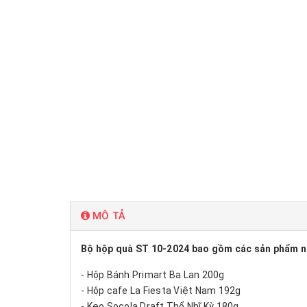
MÔ TẢ
Bộ hộp quà ST 10-2024 bao gồm các sản phẩm n
- Hộp Bánh Primart Ba Lan 200g
- Hộp cafe La Fiesta Việt Nam 192g
- Kẹo Socola Draft Thổ Nhĩ Kỳ 180g