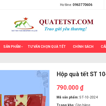
Hotline:
0963770606
SẢN PHẨM
TƯ VẤN CHỌN QUÀ TẾT
CHÍNH SÁCH
CẨ
Hộp quà tết ST 1
790.000 ₫
Mã sản phẩm:
ST-10-2024
Trong kho:
Còn hàng