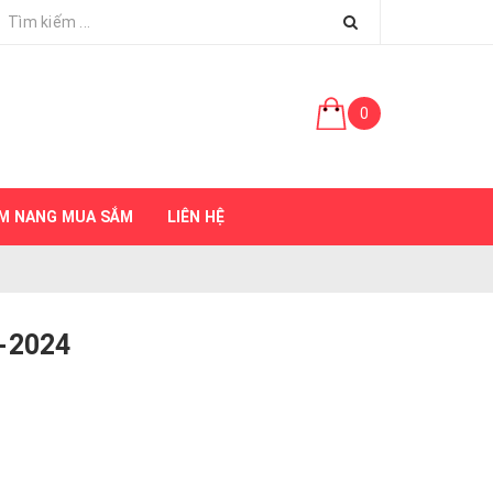
0
M NANG MUA SẮM
LIÊN HỆ
0-2024