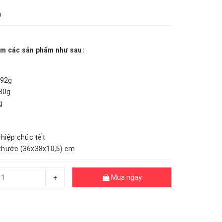
p
m các sản phẩm như sau:
g
192g
180g
g
 thiệp chúc tết
 thước (36x38x10,5) cm
Mua ngay
+