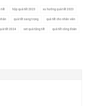
 tết
hộp quà tết 2023
xu hướng quà tết 2023
 nhân
quà tết sang trọng
quà tết cho nhân viên
quà tết 2024
set quà tặng tết
quà tết công đoàn