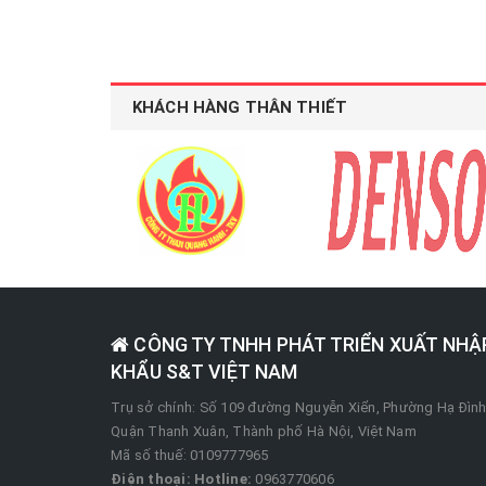
KHÁCH HÀNG THÂN THIẾT
CÔNG TY TNHH PHÁT TRIỂN XUẤT NHẬ
KHẨU S&T VIỆT NAM
Trụ sở chính: Số 109 đường Nguyễn Xiển, Phường Hạ Đình
Quận Thanh Xuân, Thành phố Hà Nội, Việt Nam
Mã số thuế: 0109777965
Điện thoại:
Hotline:
0963770606