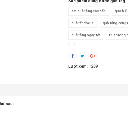
Sản phẩm cùng được gắn tag
set quà tặng cao cấp
quà biếu
quà tết độc lạ
quà tặng công
quà tặng ngày tết
thị trường 
Lượt xem:
1209
hư sau: