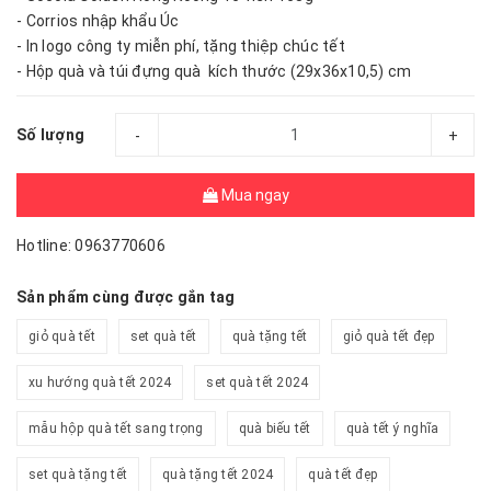
- Corrios nhập khẩu Úc
- In logo công ty miễn phí, tặng thiệp chúc tết
- Hộp quà và túi đựng quà kích thước (29x36x10,5) cm
Số lượng
-
+
Mua ngay
Hotline: 0963770606
Sản phẩm cùng được gắn tag
giỏ quà tết
set quà tết
quà tặng tết
giỏ quà tết đẹp
xu hướng quà tết 2024
set quà tết 2024
mẫu hộp quà tết sang trọng
quà biếu tết
quà tết ý nghĩa
set quà tặng tết
quà tặng tết 2024
quà tết đẹp