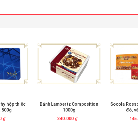
chy hộp thiếc
Bánh Lambertz Composition
Socola Rossc
t 500g
1000g
đỏ, v
0 ₫
340.000 ₫
145