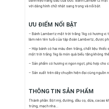
bánh kẹo hàng đầu của Đức. Bánh Lambertz mặt t
với dáng hình chữ nhật sang trọng và nổi bật.
ƯU ĐIỂM NỔI BẬT
– Bánh Lambertz mặt trời trắng 1kg
có hương vị 
làm nên tên tuổi của tập đoàn Lambertz, được ph
– Hộp bánh có hai màu đen trắng, chất liệu thiếc
mặt trời trắng 1kg
là món quà biếu tặng không thể
– Sản phẩm có hương vị ngon ngọt, phù hợp cho cả
– Sản xuất trên ​dây chuyền hiện đại cùng nguồn 
THÔNG TIN SẢN PHẨM
Thành phần: Bột mỳ, đường, dầu cọ, dừa, cacao kh
trứng, mạch nha….