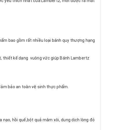
ợc yêu thích nhất của Lambertz, mới được ra mắt
hẩm bao gồm rất nhiều loại bánh quy thượng hạng
ệt, thiết kế dạng vuông vức giúp Bánh Lambertz
đảm bảo an toàn vệ sinh thực phẩm.​
 nạo, hồi quế,bột quả mâm xôi, dung dịch lòng đỏ