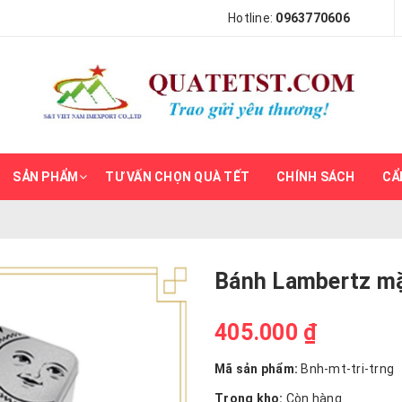
Hotline:
0963770606
SẢN PHẨM
TƯ VẤN CHỌN QUÀ TẾT
CHÍNH SÁCH
CẨ
Bánh Lambertz mặt
405.000 ₫
Mã sản phẩm:
Bnh-mt-tri-trng
Trong kho:
Còn hàng