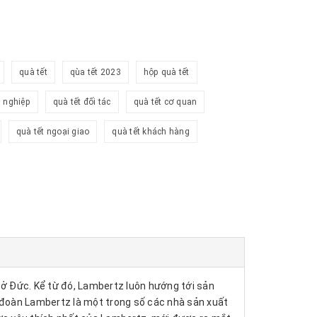
quà tết
qùa tết 2023
hộp quà tết
h nghiệp
quà tết đối tác
quà tết cơ quan
quà tết ngoại giao
quà tết khách hàng
ở Đức. Kể từ đó, Lambertz luôn hướng tới sản
ập đoàn Lambertz là một trong số các nhà sản xuất