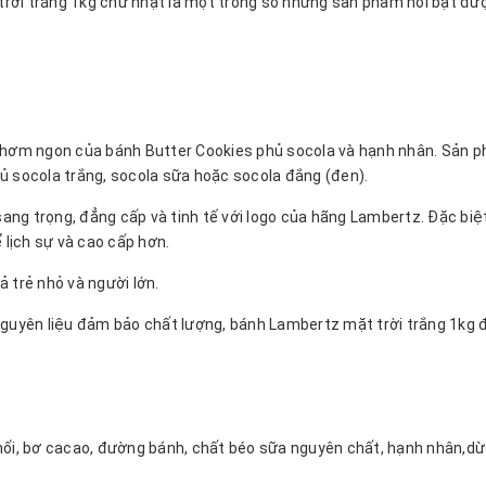
rời trắng 1kg chữ nhật là một trong số những sản phẩm nổi bật đư
thơm ngon của bánh Butter Cookies phủ socola và hạnh nhân. Sản p
ủ socola trắng, socola sữa hoặc socola đắng (đen).
 sang trọng, đẳng cấp và tinh tế với logo của hãng Lambertz. Đặc bi
 lịch sự và cao cấp hơn.
 trẻ nhỏ và người lớn.
nguyên liệu đảm bảo chất lượng, bánh Lambertz mặt trời trắng 1kg 
ối, bơ cacao, đường bánh, chất béo sữa nguyên chất, hạnh nhân,dừa