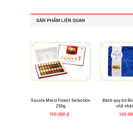
SẢN PHẨM LIÊN QUAN
Socola Merci Finest Selection
Bánh quy bơ Ri
250g
chữ nhậ
150.000 ₫
160.00