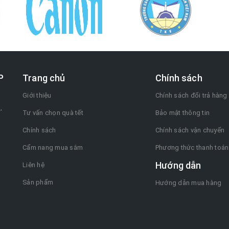
P
Trang chủ
Chính sách
Giới thiệu
Chính sách đổi trả hàng
,
Tư vấn chọn quà tết
Bảo mật thông tin
Chính sách
Chính sách vận chuyển
Cẩm nang mua sắm
Phương thức thanh toán
Hướng dẫn
Liên hệ
Sản phẩm
Hướng dẫn mua hàng