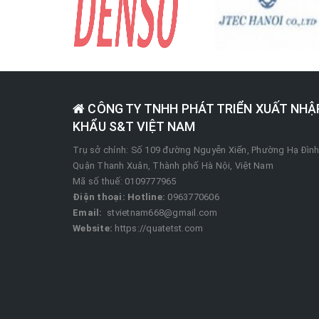
CÔNG TY TNHH PHÁT TRIỂN XUẤT NHẬ
KHẨU S&T VIỆT NAM
Trụ sở chính: Số 109 đường Nguyễn Xiển, Phường Hạ Đình
Quận Thanh Xuân, Thành phố Hà Nội, Việt Nam
Mã số thuế: 0109777965
Điện thoại:
Hotline:
0963770606
Email:
stvietnam668@gmail.com
Website:
https://quatetst.com