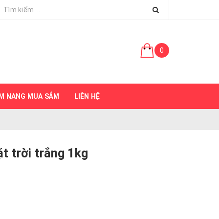
0
M NANG MUA SẮM
LIÊN HỆ
 trời trắng 1kg