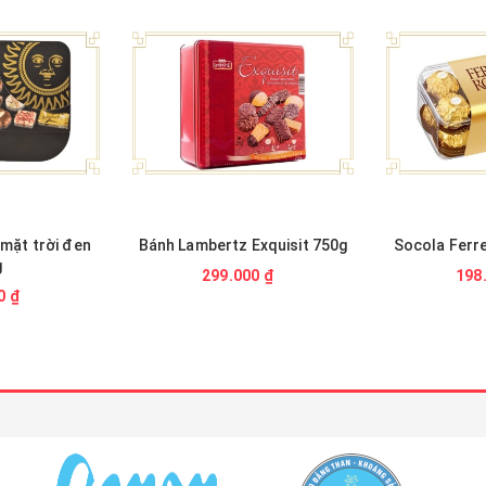
mặt trời đen
Bánh Lambertz Exquisit 750g
Socola Ferr
g
299.000 ₫
198
0 ₫