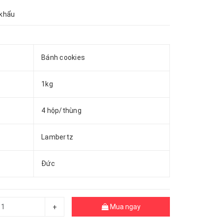
 khẩu
Bánh cookies
1kg
4 hộp/thùng
Lambertz
Đức
Mua ngay
+